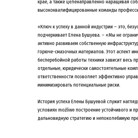
крае, а также целенаправленно наращивая со
высококвалифицированные команды професси
«Ключ к успеху в данной индустрии – это, без
подчеркивает Елена Бушуева. – «Мы не огран
активно развиваем собственную инфраструктуру
горюче-смазочных материалов. Этот аспект име
бесперебойной работы техники зависит весь п
отдельные, юридически самостоятельные комп
ответственности позволяет эффективно управ
минимизировать потенциальные риски.
История успеха Елены Бушуевой служит нагляд
условиях możliwe построение устойчивого и п
дальновидную стратегию и непоколебимую пре