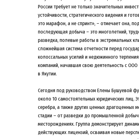
России требует не только значительных инвес
устойчивости, стратегического видения и гот
это марафон, а не спринт», – отмечает она, по
последующая добыча – это многолетний, трудо
разведка, полевые работы в экстремальных кл
сложнейшая система отчетности перед государ
колоссальных усилий и недюжинного терпения.
компаний, начавшая свою деятельность с ООО 
в Якутии.
Сегодня под руководством Елены Бушуевой ф
около 10 самостоятельных юридических лиц. Эт
серебра, а также других ценных драгоценных 
стадии – от разведки до промышленной добычи,
месторождениях. Группа демонстрирует динам
действующих лицензий, осваивая новые перспек