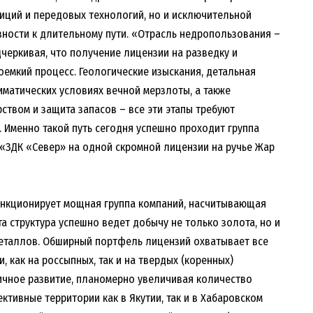
тиций и передовых технологий, но и исключительной
овности к длительному пути. «Отрасль недропользования –
дчеркивая, что получение лицензии на разведку и
емкий процесс. Геологические изыскания, детальная
иматических условиях вечной мерзлоты, а также
ством и защита запасов – все эти этапы требуют
 Именно такой путь сегодня успешно проходит группа
«ЗДК «Север» на одной скромной лицензии на ручье Жар
ункционирует мощная группа компаний, насчитывающая
а структура успешно ведет добычу не только золота, но и
металлов. Обширный портфель лицензий охватывает все
 как на россыпных, так и на твердых (коренных)
ичное развитие, планомерно увеличивая количество
тивные территории как в Якутии, так и в Хабаровском