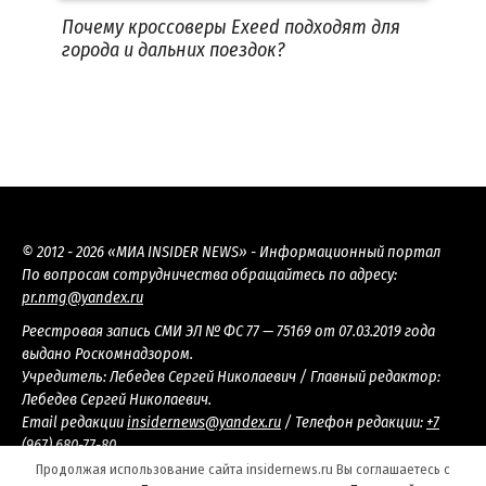
Почему кроссоверы Exeed подходят для
города и дальних поездок?
© 2012 - 2026 «МИА INSIDER NEWS» - Информационный портал
По вопросам сотрудничества обращайтесь по адресу:
pr.nmg@yandex.ru
Реестровая запись СМИ ЭЛ № ФС 77 — 75169 от 07.03.2019 года
выдано Роскомнадзором.
Учредитель: Лебедев Сергей Николаевич / Главный редактор:
Лебедев Сергей Николаевич.
Email редакции
insidernews@yandex.ru
/ Телефон редакции:
+7
(967) 680-77-80
Настоящий ресурс содержит материалы 18+
Продолжая использование сайта insidernews.ru Вы соглашаетесь с