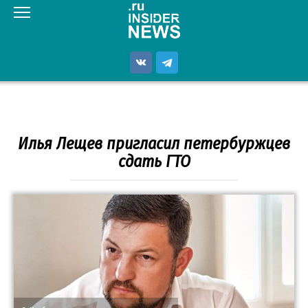
Перейти
к
контенту
Илья Лещев пригласил петербуржцев
сдать ГТО