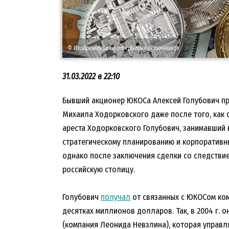
© Изображение из открытых источников
31.03.2022 в 22:10
Бывший акционер ЮКОСа Алексей Голубович п
Михаила Ходорковского даже после того, как 
ареста Ходорковского Голубович, занимавший
стратегическому планированию и корпоративны
однако после заключения сделки со следствие
российскую столицу.
Голубович
получал
от связанных с ЮКОСом ком
десятках миллионов долларов. Так, в 2004 г. о
(компания Леонида Невзлина), которая управля