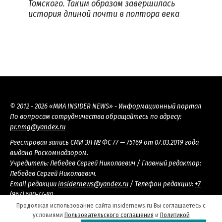
Томского. Таким образом завершилась
история длиной почти в полтора века
© 2012 - 2026 «МИА INSIDER NEWS» - Информационный портал
По вопросам сотрудничества обращайтесь по адресу:
pr.nmg@yandex.ru
Реестровая запись СМИ ЭЛ № ФС 77 — 75169 от 07.03.2019 года
выдано Роскомнадзором.
Учредитель: Лебедев Сергей Николаевич / Главный редактор:
Лебедев Сергей Николаевич.
Email редакции
insidernews@yandex.ru
/ Телефон редакции:
+7
(967) 680-77-80
Настоящий ресурс содержит материалы 18+
Продолжая использование сайта insidernews.ru Вы соглашаетесь с
условиями
Пользовательского соглашения
и
Политикой